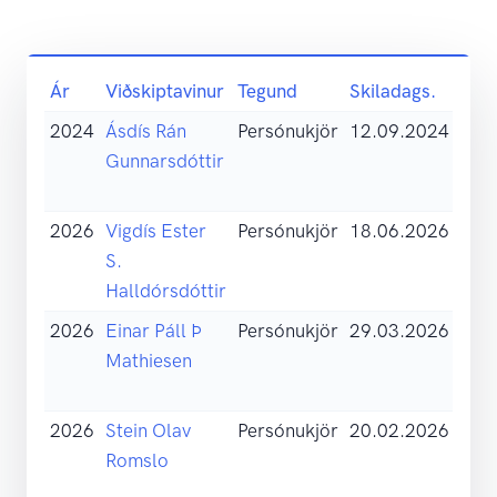
Ár
Viðskiptavinur
Tegund
Skiladags.
Skýr
2024
Ásdís Rán
Persónukjör
12.09.2024
Skil
Gunnarsdóttir
sam
(pdf
2026
Vigdís Ester
Persónukjör
18.06.2026
Skil 
S.
sko
Halldórsdóttir
2026
Einar Páll Þ
Persónukjör
29.03.2026
Skil
Mathiesen
sam
(pdf
2026
Stein Olav
Persónukjör
20.02.2026
Skil
Romslo
sam
(pdf