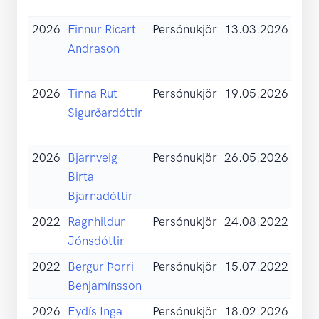
(pdf
2026
Finnur Ricart
Persónukjör
13.03.2026
Skil
Andrason
sam
(pdf
2026
Tinna Rut
Persónukjör
19.05.2026
Skil
Sigurðardóttir
sam
(pdf
2026
Bjarnveig
Persónukjör
26.05.2026
Skil
Birta
sam
Bjarnadóttir
(pdf
2022
Ragnhildur
Persónukjör
24.08.2022
Skil
Jónsdóttir
sam
2022
Bergur Þorri
Persónukjör
15.07.2022
Skil
Benjamínsson
sam
2026
Eydís Inga
Persónukjör
18.02.2026
Skil