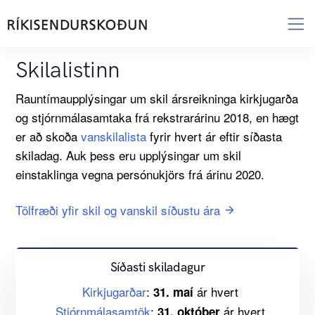
Skilalistinn
Rauntímaupplýsingar um skil ársreikninga kirkjugarða
og stjórnmálasamtaka frá rekstrarárinu 2018, en hægt
er að skoða
vanskilalista
fyrir hvert ár eftir síðasta
skiladag. Auk þess eru upplýsingar um skil
einstaklinga vegna persónukjörs frá árinu 2020.
Tölfræði yfir skil og vanskil síðustu ára
Síðasti skiladagur
Kirkjugarðar
:
ár hvert
31. maí
Stjórnmálasamtök
:
ár hvert
31. október