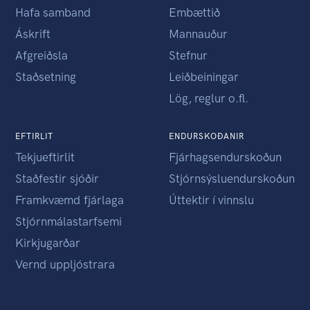
Hafa samband
Embættið
Áskrift
Mannauður
Afgreiðsla
Stefnur
Staðsetning
Leiðbeiningar
Lög, reglur o.fl.
EFTIRLIT
ENDURSKOÐANIR
Tekjueftirlit
Fjárhagsendurskoðun
Staðfestir sjóðir
Stjórnsýsluendurskoðun
Framkvæmd fjárlaga
Úttektir í vinnslu
Stjórnmálastarfsemi
Kirkjugarðar
Vernd uppljóstrara