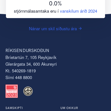
0.0
%
stjórnmálasamtaka eru í
vanskilum árið 2024
Nánar um skil síðustu ára
RÍKISENDURSKOÐUN
Bríetartún 7, 105 Reykjavík
Glerárgata 34, 600 Akureyri
Kt. 540269-1819
Sími 448 8800
SAMSKIPTI
UM OKKUR