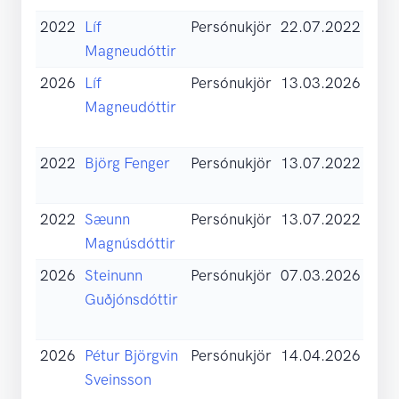
2022
Líf
Persónukjör
22.07.2022
Skil
Magneudóttir
sam
2026
Líf
Persónukjör
13.03.2026
Skil
Magneudóttir
sam
(pdf
2022
Björg Fenger
Persónukjör
13.07.2022
Skil
sam
2022
Sæunn
Persónukjör
13.07.2022
Skil
Magnúsdóttir
sam
2026
Steinunn
Persónukjör
07.03.2026
Skil
Guðjónsdóttir
sam
(pdf
2026
Pétur Björgvin
Persónukjör
14.04.2026
Skil
Sveinsson
sam