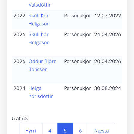
Valsdóttir
sam
2022
Skúli Þór
Persónukjör
12.07.2022
Skil
Helgason
sam
2026
Skúli Þór
Persónukjör
24.04.2026
Skil
Helgason
sam
(pdf
2026
Oddur Björn
Persónukjör
20.04.2026
Skil
Jónsson
sam
(pdf
2024
Helga
Persónukjör
30.08.2024
Skil
Þórisdóttir
sam
(pdf
5 af 63
(current)
Fyrri
4
5
6
Næsta