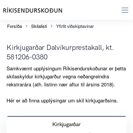
Forsíða
Skilalisti
Yfirlit viðskiptavinar
Kirkjugarðar Dalvíkurprestakall, kt.
581206-0380
Samkvæmt upplýsingum Ríkisendurskoðunar er þetta
skilaskyldur kirkjugarður vegna neðangreindra
rekstrarára (ath. listinn nær aftur til ársins 2018).
Hér er að finna upplýsingar um skil kirkjugarðsins.
Kirkjugarðar