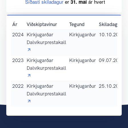
Síðasti skiladagur
er
ár hvert
31. maí
Ár
Viðskiptavinur
Tegund
Skiladags.
2024
Kirkjugarðar
Kirkjugarður
10.10.2025
Dalvíkurprestakall
2023
Kirkjugarðar
Kirkjugarður
09.07.2024
Dalvíkurprestakall
2022
Kirkjugarðar
Kirkjugarður
25.10.2023
Dalvíkurprestakall