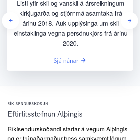
á ársreikningum
Hér er að finna lista yfir
lasamtaka frá
stjórnsýsluúttektir sem eru í vi
inga um skil
Ríkisendurskoðun
kjörs frá árinu
Sjá nánar
RÍKISENDURSKOÐUN
Eftirlitsstofnun Alþingis
Ríkisendurskoðandi starfar á vegum Alþingis
og er trúnaðarmaður þess samkvæmt lögum