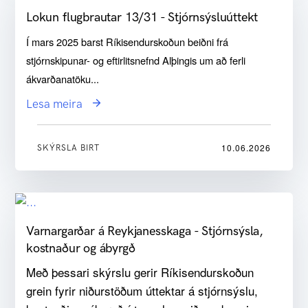
Lokun flugbrautar 13/31 - Stjórnsýsluúttekt
Í mars 2025 barst Ríkisendurskoðun beiðni frá
stjórnskipunar- og eftirlitsnefnd Alþingis um að ferli
ákvarðanatöku...
Lesa meira
10.06.2026
SKÝRSLA BIRT
Varnargarðar á Reykjanesskaga - Stjórnsýsla,
kostnaður og ábyrgð
Með þessari skýrslu gerir Ríkisendurskoðun
grein fyrir niðurstöðum úttektar á stjórnsýslu,