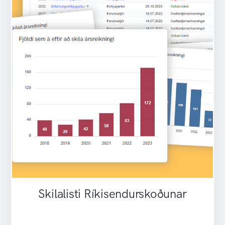
urskoðunar
Úttektir í vinnslu