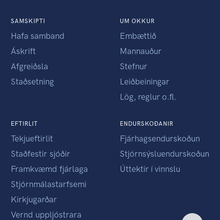
SAMSKIPTI
UM OKKUR
Hafa samband
Embættið
Áskrift
Mannauður
Afgreiðsla
Stefnur
Staðsetning
Leiðbeiningar
Lög, reglur o.fl.
EFTIRLIT
ENDURSKOÐANIR
Tekjueftirlit
Fjárhagsendurskoðun
Staðfestir sjóðir
Stjórnsýsluendurskoðun
Framkvæmd fjárlaga
Úttektir í vinnslu
Stjórnmálastarfsemi
Kirkjugarðar
Vernd uppljóstrara