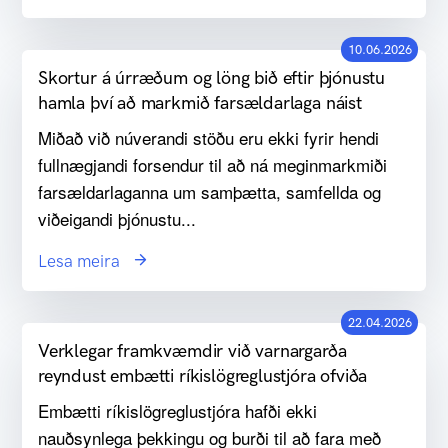
10.06.2026
Skortur á úrræðum og löng bið eftir þjónustu
hamla því að markmið farsældarlaga náist
Miðað við núverandi stöðu eru ekki fyrir hendi
fullnægjandi forsendur til að ná meginmarkmiði
farsældarlaganna um samþætta, samfellda og
viðeigandi þjónustu...
Lesa meira
22.04.2026
Verklegar framkvæmdir við varnargarða
reyndust embætti ríkislögreglustjóra ofviða
Embætti ríkislögreglustjóra hafði ekki
nauðsynlega þekkingu og burði til að fara með