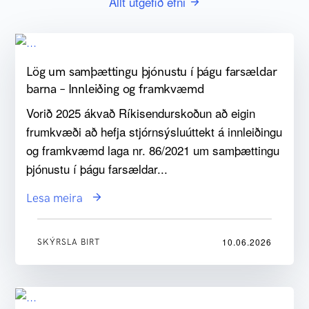
Allt útgefið efni
Lög um samþættingu þjónustu í þágu farsældar
barna – Innleiðing og framkvæmd
Vorið 2025 ákvað Ríkisendurskoðun að eigin
frumkvæði að hefja stjórnsýsluúttekt á innleiðingu
og framkvæmd laga nr. 86/2021 um samþættingu
þjónustu í þágu farsældar...
Lesa meira
10.06.2026
SKÝRSLA BIRT