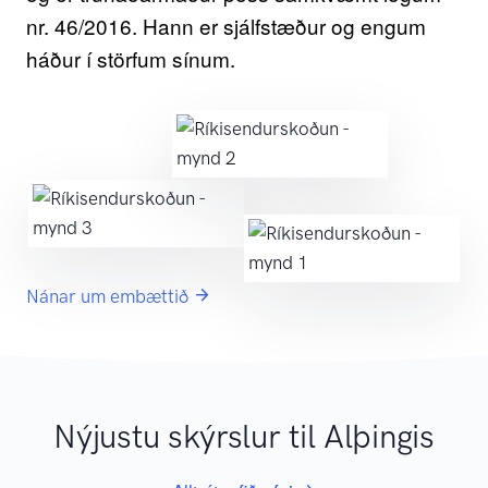
nr. 46/2016. Hann er sjálfstæður og engum
háður í störfum sínum.
Nánar um embættið
Nýjustu skýrslur til Alþingis