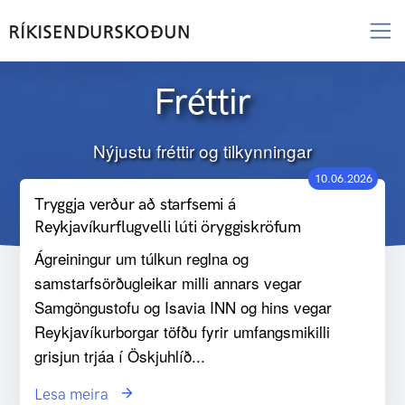
Fréttir
Nýjustu fréttir og tilkynningar
10.06.2026
Tryggja verður að starfsemi á
Reykjavíkurflugvelli lúti öryggiskröfum
Ágreiningur um túlkun reglna og
samstarfsörðugleikar milli annars vegar
Samgöngustofu og Isavia INN og hins vegar
Reykjavíkurborgar töfðu fyrir umfangsmikilli
grisjun trjáa í Öskjuhlíð...
Lesa meira