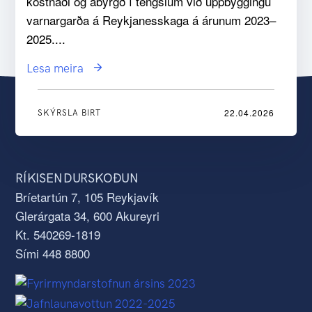
kostnaði og ábyrgð í tengslum við uppbyggingu
varnargarða á Reykjanesskaga á árunum 2023–
2025....
Lesa meira
22.04.2026
SKÝRSLA BIRT
RÍKISENDURSKOÐUN
Bríetartún 7, 105 Reykjavík
Glerárgata 34, 600 Akureyri
Kt. 540269-1819
Sími 448 8800