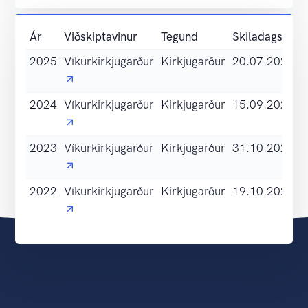
Ár
Viðskiptavinur
Tegund
Skiladags.
S
2025
Víkurkirkjugarður
Kirkjugarður
20.07.2026
S
s
2024
Víkurkirkjugarður
Kirkjugarður
15.09.2025
S
s
2023
Víkurkirkjugarður
Kirkjugarður
31.10.2024
S
s
2022
Víkurkirkjugarður
Kirkjugarður
19.10.2023
S
s