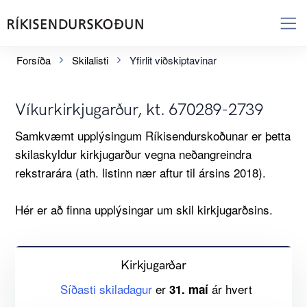
Forsíða
Skilalisti
Yfirlit viðskiptavinar
Víkurkirkjugarður, kt. 670289-2739
Samkvæmt upplýsingum Ríkisendurskoðunar er þetta
skilaskyldur kirkjugarður vegna neðangreindra
rekstrarára (ath. listinn nær aftur til ársins 2018).
Hér er að finna upplýsingar um skil kirkjugarðsins.
Kirkjugarðar
Síðasti skiladagur
er
ár hvert
31. maí