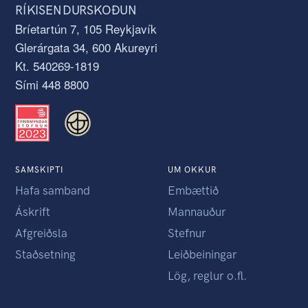
RÍKISENDURSKOÐUN
Bríetartún 7, 105 Reykjavík
Glerárgata 34, 600 Akureyri
Kt. 540269-1819
Sími 448 8800
SAMSKIPTI
UM OKKUR
Hafa samband
Embættið
Áskrift
Mannauður
Afgreiðsla
Stefnur
Staðsetning
Leiðbeiningar
Lög, reglur o.fl.