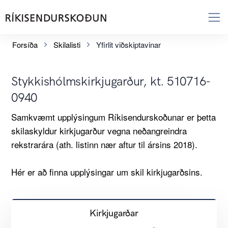
Forsíða
Skilalisti
Yfirlit viðskiptavinar
Stykkishólmskirkjugarður, kt. 510716-
0940
Samkvæmt upplýsingum Ríkisendurskoðunar er þetta
skilaskyldur kirkjugarður vegna neðangreindra
rekstrarára (ath. listinn nær aftur til ársins 2018).
Hér er að finna upplýsingar um skil kirkjugarðsins.
Kirkjugarðar