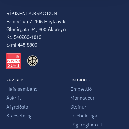
RÍKISENDURSKOÐUN
Bríetartún 7, 105 Reykjavík
Glerárgata 34, 600 Akureyri
Kt. 540269-1819
Sími 448 8800
SAMSKIPTI
UM OKKUR
Hafa samband
Embættið
Áskrift
Mannauður
Afgreiðsla
Stefnur
Staðsetning
Leiðbeiningar
Lög, reglur o.fl.