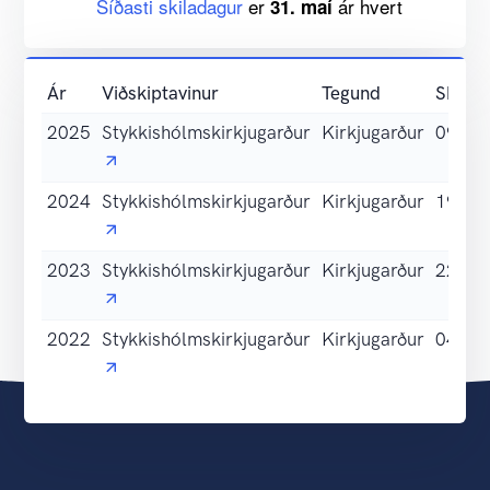
Síðasti skiladagur
er
ár hvert
31. maí
Ár
Viðskiptavinur
Tegund
Skilad
2025
Stykkishólmskirkjugarður
Kirkjugarður
09.07
2024
Stykkishólmskirkjugarður
Kirkjugarður
19.07
2023
Stykkishólmskirkjugarður
Kirkjugarður
22.11
2022
Stykkishólmskirkjugarður
Kirkjugarður
04.05