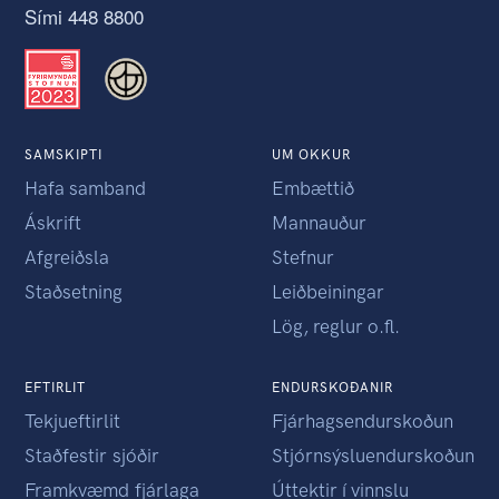
Sími 448 8800
SAMSKIPTI
UM OKKUR
Hafa samband
Embættið
Áskrift
Mannauður
Afgreiðsla
Stefnur
Staðsetning
Leiðbeiningar
Lög, reglur o.fl.
EFTIRLIT
ENDURSKOÐANIR
Tekjueftirlit
Fjárhagsendurskoðun
Staðfestir sjóðir
Stjórnsýsluendurskoðun
Framkvæmd fjárlaga
Úttektir í vinnslu