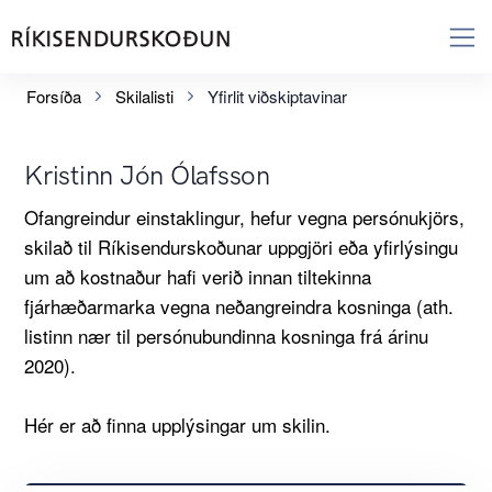
Forsíða
Skilalisti
Yfirlit viðskiptavinar
Kristinn Jón Ólafsson
Ofangreindur einstaklingur, hefur vegna persónukjörs,
skilað til Ríkisendurskoðunar uppgjöri eða yfirlýsingu
um að kostnaður hafi verið innan tiltekinna
fjárhæðarmarka vegna neðangreindra kosninga (ath.
listinn nær til persónubundinna kosninga frá árinu
2020).
Hér er að finna upplýsingar um skilin.