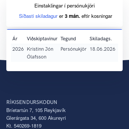
Einstaklingar í persónukjöri
Síðasti skiladagur
er
eftir kosningar
3 mán.
Ár
Viðskiptavinur
Tegund
Skiladags.
Skýr
2026
Kristinn Jón
Persónukjör
18.06.2026
Skil í
Ólafsson
skoð
RÍKISENDURSKOÐUN
Bríetartún 7, 105 Reykjavík
Glerárgata 34, 600 Akureyri
Kt. 540269-1819