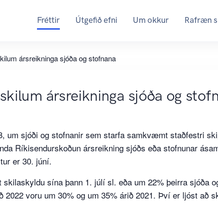
Fréttir
Útgefið efni
Um okkur
Rafræn s
kilum ársreikninga sjóða og stofnana
skilum ársreikninga sjóða og stof
, um sjóði og stofnanir sem starfa samkvæmt staðfestri sk
enda Ríkisendurskoðun ársreikning sjóðs eða stofnunar ásam
tur er 30. júní.
t skilaskyldu sína þann 1. júlí sl. eða um 22% þeirra sjóða 
ið 2022 voru um 30% og um 35% árið 2021. Því er ljóst að sk