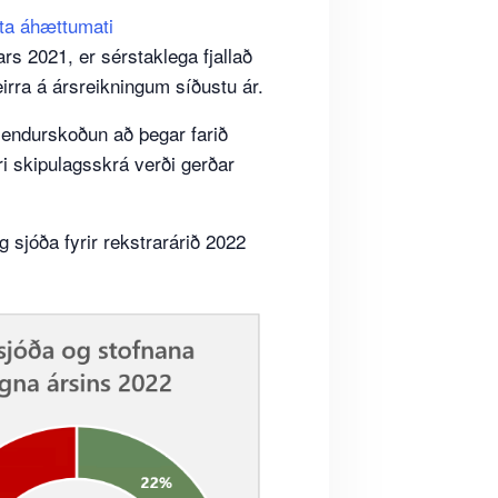
ta áhættumati
ars 2021, er sérstaklega fjallað
irra á ársreikningum síðustu ár.
sendurskoðun að þegar farið
i skipulagsskrá verði gerðar
 sjóða fyrir rekstrarárið 2022