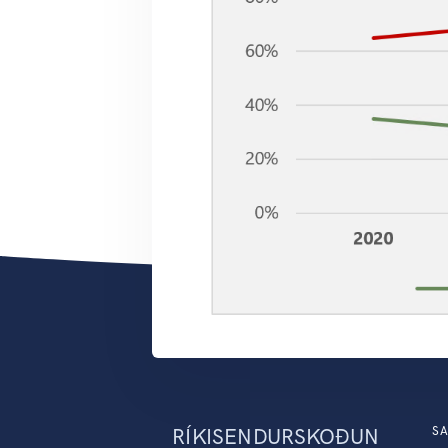
RÍKISENDURSKOÐUN
SA