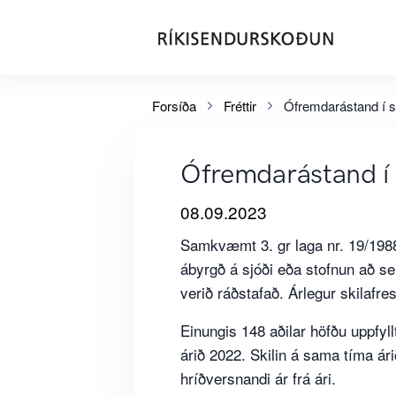
Forsíða
Fréttir
Ófremdarástand í s
Ófremdarástand í 
08.09.2023
Samkvæmt 3. gr laga nr. 19/1988
ábyrgð á sjóði eða stofnun að s
verið ráðstafað. Árlegur skilafres
Einungis 148 aðilar höfðu uppfyll
árið 2022. Skilin á sama tíma ár
hríðversnandi ár frá ári.