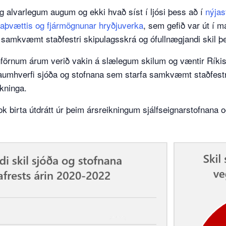
g alvarlegum augum og ekki hvað síst í ljósi þess að í
nýjas
gaþvættis og fjármögnunar hryðjuverka
, sem gefið var út í m
 samkvæmt staðfestri skipulagsskrá og ófullnægjandi skil þe
anförnum árum verið vakin á slælegum skilum og væntir Ríki
gaumhverfi sjóða og stofnana sem starfa samkvæmt staðfestr
ikninga.
k birta útdrátt úr þeim ársreikningum sjálfseignarstofnana og