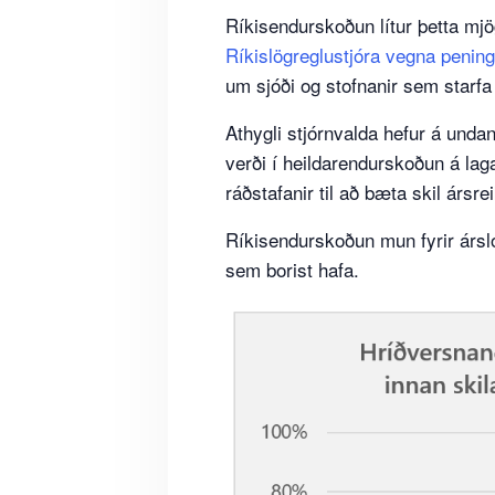
Ríkisendurskoðun lítur þetta mjö
Ríkislögreglustjóra vegna penin
um sjóði og stofnanir sem starfa
Athygli stjórnvalda hefur á und
verði í heildarendurskoðun á la
ráðstafanir til að bæta skil ársre
Ríkisendurskoðun mun fyrir árslo
sem borist hafa.