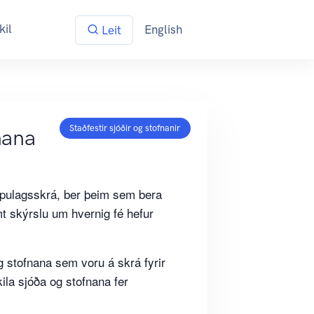
kil
English
Leit
Staðfestir sjóðir og stofnanir
nana
ipulagsskrá, ber þeim sem bera
t skýrslu um hvernig fé hefur
og stofnana sem voru á skrá fyrir
ila sjóða og stofnana fer