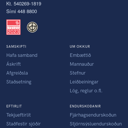
Kt. 540269-1819
Sími 448 8800
SAMSKIPTI
UM OKKUR
Hafa samband
Embættið
Áskrift
Mannauður
Afgreiðsla
Stefnur
Staðsetning
Leiðbeiningar
Lög, reglur o.fl.
EFTIRLIT
ENDURSKOÐANIR
Tekjueftirlit
Fjárhagsendurskoðun
Staðfestir sjóðir
Stjórnsýsluendurskoðun