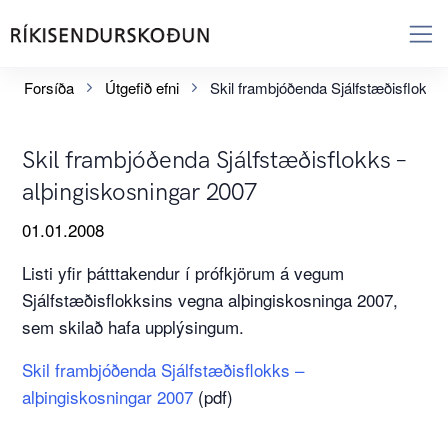
Forsíða
Útgefið efni
Skil frambjóðenda Sjálfstæðisflokks
Skil frambjóðenda Sjálfstæðisflokks –
alþingiskosningar 2007
01.01.2008
Listi yfir þátttakendur í prófkjörum á vegum
Sjálfstæðisflokksins vegna alþingiskosninga 2007,
sem skilað hafa upplýsingum.
Skil frambjóðenda Sjálfstæðisflokks –
alþingiskosningar 2007
(pdf)