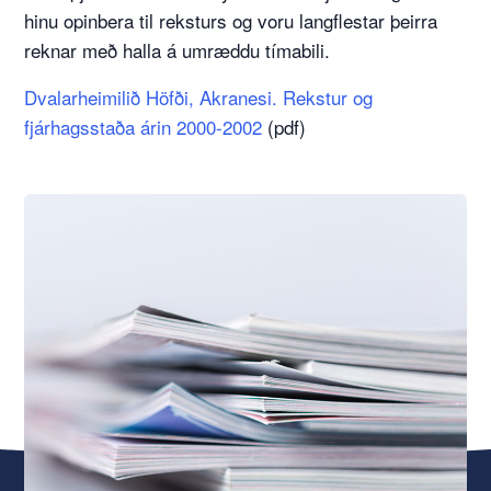
hinu opinbera til reksturs og voru langflestar þeirra
reknar með halla á umræddu tímabili.
Dvalarheimilið Höfði, Akranesi. Rekstur og
fjárhagsstaða árin 2000-2002
(pdf)