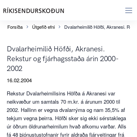
Forsíða
Útgefið efni
Dvalarheimilið Höfði, Akranesi. Reks
Dvalarheimilið Höfði, Akranesi.
Rekstur og fjárhagsstaða árin 2000-
2002
16.02.2004
Rekstur Dvalarheimilisins Höfða á Akranesi var
neikvæður um samtals 70 m.kr. á árunum 2000 til
2002. Hallinn er vegna dvalarrýma og nam 35,5% af
tekjum vegna þeirra. Höfði sker sig ekki sérstaklega
úr öðrum öldrunarheimilum hvað afkomu varðar. Alls
fá 48 þjónustustofnanir fyrir aldraða fjárveitingar frá