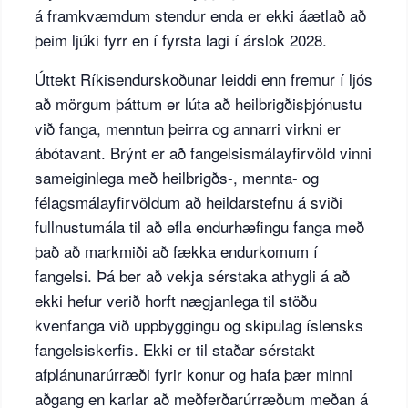
á framkvæmdum stendur enda er ekki áætlað að
þeim ljúki fyrr en í fyrsta lagi í árslok 2028.
Úttekt Ríkisendurskoðunar leiddi enn fremur í ljós
að mörgum þáttum er lúta að heilbrigðisþjónustu
við fanga, menntun þeirra og annarri virkni er
ábótavant. Brýnt er að fangelsismálayfirvöld vinni
sameiginlega með heilbrigðs-, mennta- og
félagsmálayfirvöldum að heildarstefnu á sviði
fullnustumála til að efla endurhæfingu fanga með
það að markmiði að fækka endurkomum í
fangelsi. Þá ber að vekja sérstaka athygli á að
ekki hefur verið horft nægjanlega til stöðu
kvenfanga við uppbyggingu og skipulag íslensks
fangelsiskerfis. Ekki er til staðar sérstakt
afplánunarúrræði fyrir konur og hafa þær minni
aðgang en karlar að meðferðarúrræðum meðan á