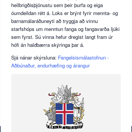
heilbrigðisþjónustu sem þeir þurfa og eiga
óumdeildan rétt á. Loks er brýnt fyrir mennta- og
barnamálaráðuneyti að tryggja að vinnu
starfshóps um menntun fanga og fangavarða ljúki
sem fyrst. Sú vinna hefur dregist langt fram úr
hófi án haldbærra skýringa þar á.
Sjá nánar skýrsluna:
Fangelsismálastofnun -
Aðbúnaður, endurhæfing og árangur