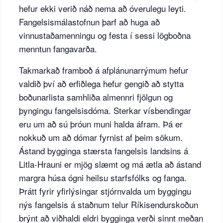
hefur ekki verið náð nema að óverulegu leyti.
Fangelsismálastofnun þarf að huga að
vinnustaðamenningu og festa í sessi lögboðna
menntun fangavarða.
Takmarkað framboð á afplánunarrýmum hefur
valdið því að erfiðlega hefur gengið að stytta
boðunarlista samhliða almennri fjölgun og
þyngingu fangelsisdóma. Sterkar vísbendingar
eru um að sú þróun muni halda áfram. Þá er
nokkuð um að dómar fyrnist af þeim sökum.
Ástand bygginga stærsta fangelsis landsins á
Litla-Hrauni er mjög slæmt og má ætla að ástand
margra húsa ógni heilsu starfsfólks og fanga.
Þrátt fyrir yfirlýsingar stjórnvalda um byggingu
nýs fangelsis á staðnum telur Ríkisendurskoðun
brýnt að viðhaldi eldri bygginga verði sinnt meðan