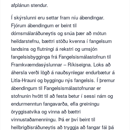
afplánun stendur.
Í skýrslunni eru settar fram níu ábendingar.
Fjórum ábendingum er beint til
dómsmálaráðuneytis og snúa þær að mótun
heildarstefnu, bættri stöðu kvenna í fangelsum
landsins og flutningi á rekstri og umsjón
fangelsisbygginga frá Fangelsismálastofnun til
Framkvæmdasýslunnar – Ríkiseigna. Loks að
áhersla verði lögð á nauðsynlegar endurbætur á
Litla-Hrauni og byggingu nýs fangelsis. Í þremur
ábendingum til Fangelsismálastofnunar er
stofnunin hvött til að festa betur í sessi nám og
endurmenntun fangavarða, efla greiningu
öryggisatvika og vinna að bættri
vinnustaðamenningu. Þá er því beint til
heilbrigðisráðuneytis að tryggja að fangar fái þá