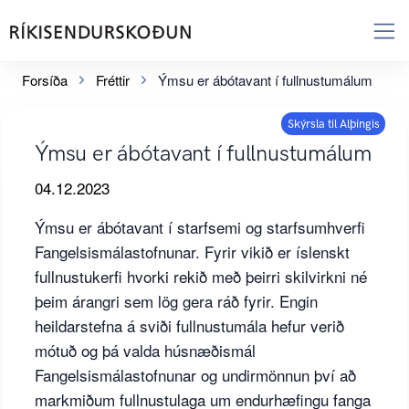
Forsíða
Fréttir
Ýmsu er ábótavant í fullnustumálum
Skýrsla til Alþingis
Ýmsu er ábótavant í fullnustumálum
04.12.2023
Ýmsu er ábótavant í starfsemi og starfsumhverfi
Fangelsismálastofnunar. Fyrir vikið er íslenskt
fullnustukerfi hvorki rekið með þeirri skilvirkni né
þeim árangri sem lög gera ráð fyrir. Engin
heildarstefna á sviði fullnustumála hefur verið
mótuð og þá valda húsnæðismál
Fangelsismálastofnunar og undirmönnun því að
markmiðum fullnustulaga um endurhæfingu fanga