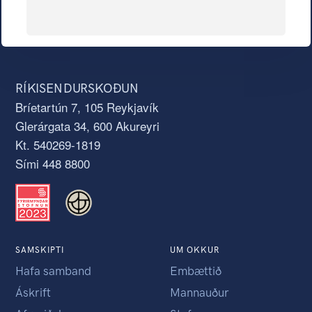
RÍKISENDURSKOÐUN
Bríetartún 7, 105 Reykjavík
Glerárgata 34, 600 Akureyri
Kt. 540269-1819
Sími 448 8800
SAMSKIPTI
UM OKKUR
Hafa samband
Embættið
Áskrift
Mannauður