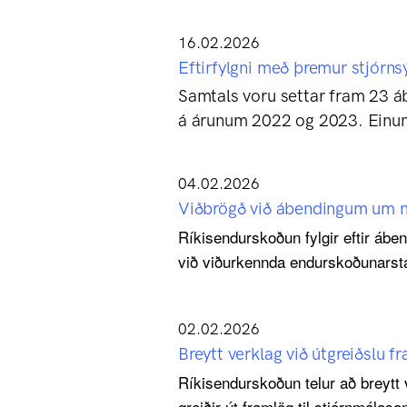
16.02.2026
Eftirfylgni með þremur stjórn
Samtals voru settar fram 23 áb
á árunum 2022 og 2023. Einung
04.02.2026
Viðbrögð við ábendingum um m
Ríkisendurskoðun fylgir eftir áb
við viðurkennda endurskoðunarst
02.02.2026
Breytt verklag við útgreiðslu fr
Ríkisendurskoðun telur að breytt 
greiðir út framlög til stjórnmálas