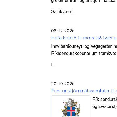
Samkvæmt...
08.12.2025
Hafa komið til móts við tvær
Innviðaráðuneyti og Vegagerðin h
Ríkisendurskoðunar um framkvæm
Í...
20.10.2025
Frestur stjórnmálasamtaka til a
Ríkisendursk
og sveitarstj