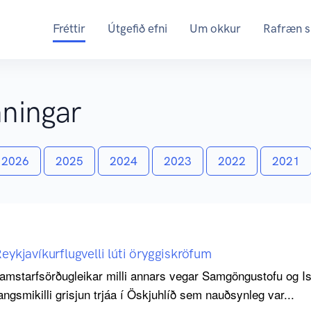
Fréttir
Útgefið efni
Um okkur
Rafræn s
nningar
2026
2025
2024
2023
2022
2021
Reykjavíkurflugvelli lúti öryggiskröfum
samstarfsörðugleikar milli annars vegar Samgöngustofu og I
ngsmikilli grisjun trjáa í Öskjuhlíð sem nauðsynleg var...