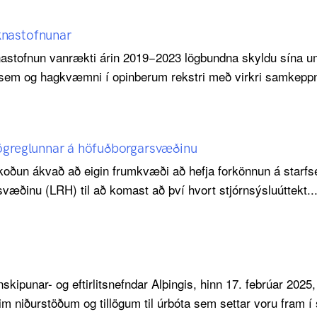
knastofnunar
astofnun vanrækti árin 2019−2023 lögbundna skyldu sína um
em og hagkvæmni í opinberum rekstri með virkri samkeppni. 
Lögreglunnar á höfuðborgarsvæðinu
oðun ákvað að eigin frumkvæði að hefja forkönnun á starfs
væðinu (LRH) til að komast að því hvort stjórnsýsluúttekt..
nskipunar- og eftirlitsnefndar Alþingis, hinn 17. febrúar 2025
m niðurstöðum og tillögum til úrbóta sem settar voru fram í 