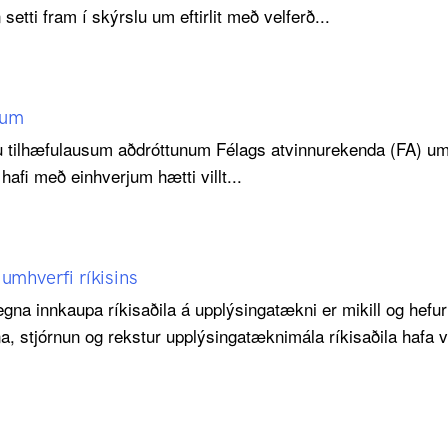
tti fram í skýrslu um eftirlit með velferð...
tum
u tilhæfulausum aðdróttunum Félags atvinnurekenda (FA) um
afi með einhverjum hætti villt...
mhverfi ríkisins
gna innkaupa ríkisaðila á upplýsingatækni er mikill og hefur
na, stjórnun og rekstur upplýsingatæknimála ríkisaðila hafa ve