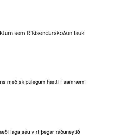
ttektum sem Ríkisendurskoðun lauk
isins með skipulegum hætti í samræmi
væði laga séu virt þegar ráðuneytið