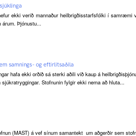
sjúklinga
hefur ekki verið mannaður heilbrigðisstarfsfólki í samræmi
 árum. Þjónustu...
em samnings- og eftirlitsaðila
ngar hafa ekki orðið sá sterki aðili við kaup á heilbrigðisþj
sjúkratryggingar. Stofnunin fylgir ekki nema að hluta...
ofnun (MAST) á vef sínum samantekt um aðgerðir sem stofnunin