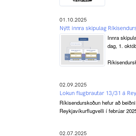
01.10.2025
Nýtt innra skipulag Ríkisendu
Innra skipul
dag, 1. októ
Ríkisendursk
02.09.2025
Lokun flugbrautar 13/31 á Reyk
Ríkisendurskoðun hefur að beiðni s
Reykjavíkurflugvelli í febrúar 202
02.07.2025