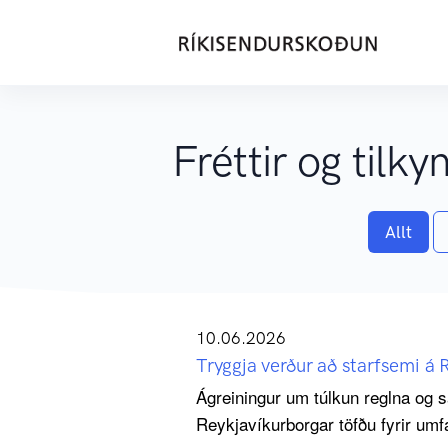
Fréttir og tilky
Allt
10.06.2026
Tryggja verður að starfsemi á 
Ágreiningur um túlkun reglna og 
Reykjavíkurborgar töfðu fyrir umfa