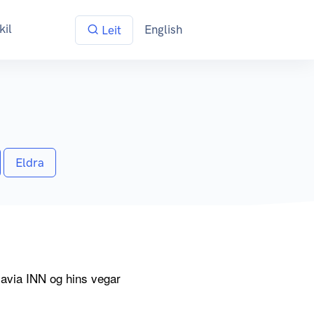
kil
English
Leit
Eldra
savia INN og hins vegar