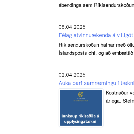
ábendinga sem Ríkisendurskoðun se
08.04.2025
Félag atvinnurekenda á villigö
Ríkisendurskoðun hafnar með öll
Íslandspósts ohf. og að embættið h
02.04.2025
Auka þarf samræmingu í tækniu
Kostnaður ve
árlega. Stef