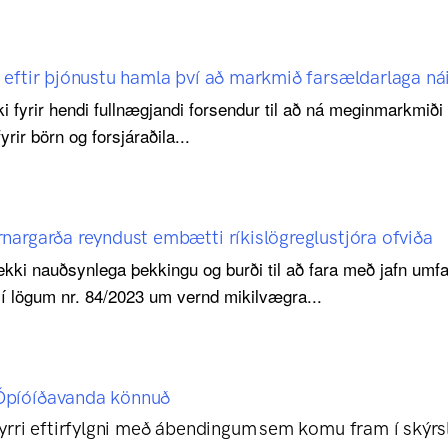
 eftir þjónustu hamla því að markmið farsældarlaga ná
ki fyrir hendi fullnægjandi forsendur til að ná meginmarkmi
rir börn og forsjáraðila...
nargarða reyndust embætti ríkislögreglustjóra ofviða
 ekki nauðsynlega þekkingu og burði til að fara með jafn umf
 lögum nr. 84/2023 um vernd mikilvægra...
Ópíóíðavanda könnuð
fyrri eftirfylgni með ábendingum sem komu fram í skýrs