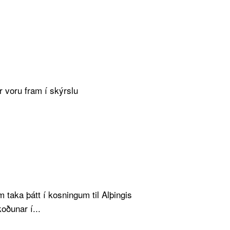
 voru fram í skýrslu
aka þátt í kosningum til Alþingis
koðunar í...