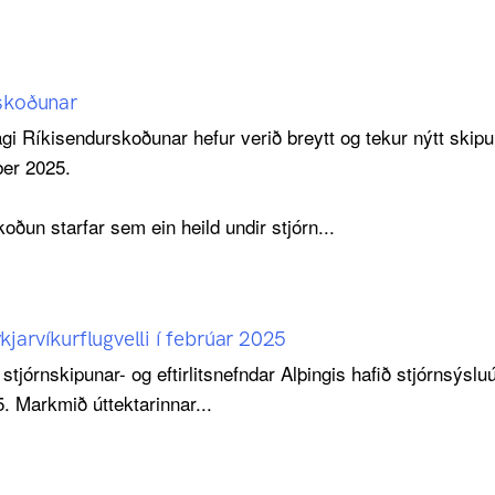
rskoðunar
agi Ríkisendurskoðunar hefur verið breytt og tekur nýtt skipur
ber 2025.
oðun starfar sem ein heild undir stjórn...
jarvíkurflugvelli í febrúar 2025
tjórnskipunar- og eftirlitsnefndar Alþingis hafið stjórnsýsluú
5. Markmið úttektarinnar...