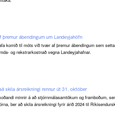
 af þremur ábendingum um Landeyjahöfn
afa komið til móts við tvær af þremur ábendingum sem settar
da- og rekstrarkostnað vegna Landeyjahafnar.
ð skila ársreikningi rennur út 31. október
oðandi minnir á að stjórnmálasamtökum og framboðum, sem t
órna, ber að skila ársreikningi fyrir árið 2024 til Ríkisendurs