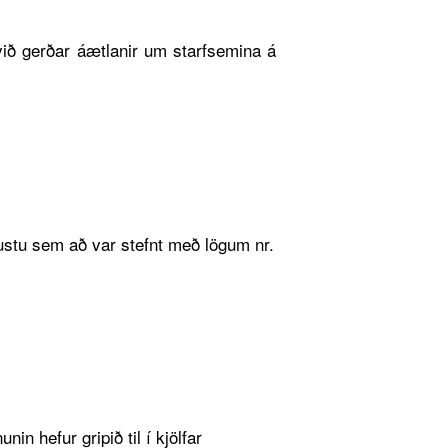
 við gerðar áætlanir um starfsemina á
ónustu sem að var stefnt með lögum nr.
 hefur gripið til í kjölfar