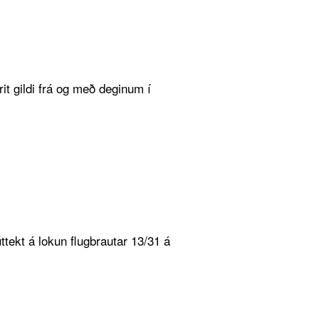
it gildi frá og með deginum í
ttekt á lokun flugbrautar 13/31 á