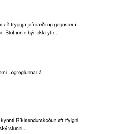
 að tryggja jafnræði og gagnsæi í
Stofnunin býr ekki yfir...
emi Lögreglunnar á
.
, kynnti Ríkisendurskoðun eftirfylgni
skýrslunni...