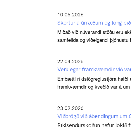
10.06.2026
Skortur á úrræðum og löng bið
Miðað við núverandi stöðu eru ek
samfellda og viðeigandi þjónustu fy
22.04.2026
Verklegar framkvæmdir við var
Embætti ríkislögreglustjóra hafði
framkvæmdir og kveðið var á um í
23.02.2026
Viðbrögð við ábendingum um 
Ríkisendurskoðun hefur lokið 