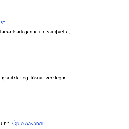
ist
ði farsældarlaganna um samþætta,
angsmiklar og flóknar verklegar
lunni
Ópíóíðavandi:...