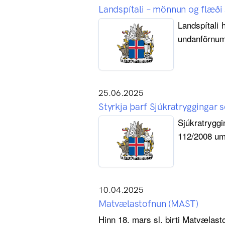
Landspítali – mönnun og flæði 
Landspítali 
undanförnum
25.06.2025
Styrkja þarf Sjúkratryggingar s
Sjúkratryggi
112/2008 um 
10.04.2025
Matvælastofnun (MAST)
Hinn 18. mars sl. birti Matvælast