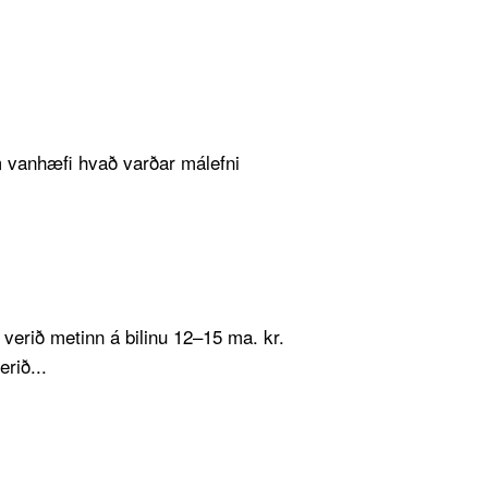
 vanhæfi hvað varðar málefni
 verið metinn á bilinu 12–15 ma. kr.
rið...