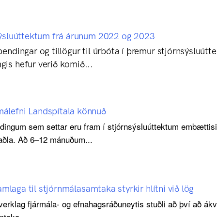
sýsluúttektum frá árunum 2022 og 2023
endingar og tillögur til úrbóta í þremur stjórnsýsluú
is hefur verið komið...
álefni Landspítala könnuð
endingum sem settar eru fram í stjórnsýsluúttektum embætt
aðla. Að 6–12 mánuðum...
amlaga til stjórnmálasamtaka styrkir hlítni við lög
verklag fjármála- og efnahagsráðuneytis stuðli að því að ák
amtaka.