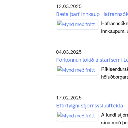
12.03.2025
Bæta þarf innkaup Hafrannsó
Hafrannsókn
innkaupum, s
04.03.2025
Forkönnun lokið á starfsemi 
Ríkisendursk
höfuðborgars
17.02.2025
Eftirfylgni stjórnsýsluúttekta
Á fundi stjór
sína með þei